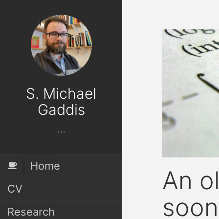
S. Michael
Gaddis
...
Home
An o
CV
soon
Research