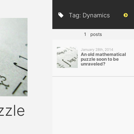
Tag:
Dynamics
1
posts
January 28th, 2014
An old mathematical
puzzle soon to be
unraveled?
zzle