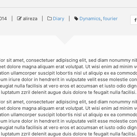
014
|
alireza
|
Diary
|
Dynamics
,
fourier
or sit amet, consectetuer adipiscing elit, sed diam nonummy n
reet dolore magna aliquam erat volutpat. Ut wisi enim ad minim 
ation ullamcorper suscipit lobortis nisl ut aliquip ex ea commo
um iriure dolor in hendrerit in vulputate velit esse molestie co
eugiat nulla facilisis at vero eros et accumsan et iusto odio dig
luptatum zzril delenit augue duis dolore te feugait nulla facilisi.
or sit amet, consectetuer adipiscing elit, sed diam nonummy n
reet dolore magna aliquam erat volutpat. Ut wisi enim ad minim 
ation ullamcorper suscipit lobortis nisl ut aliquip ex ea commo
um iriure dolor in hendrerit in vulputate velit esse molestie co
eugiat nulla facilisis at vero eros et accumsan et iusto odio dig
luptatum zzril delenit augue duis dolore te feugait nulla facilisi.