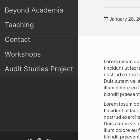
Beyond Academia
January 28, 2
Teaching
Contact
Workshops
Lorem ipsum dol
Audit Studies Project
tincidunt ut lao
nostrud exerci t
Duis autem vel e
illum dolore eu f
blandit praesent 
Lorem ipsum dol
tincidunt ut lao
nostrud exerci t
Duis autem vel e
illum dolore eu f
blandit praesent 